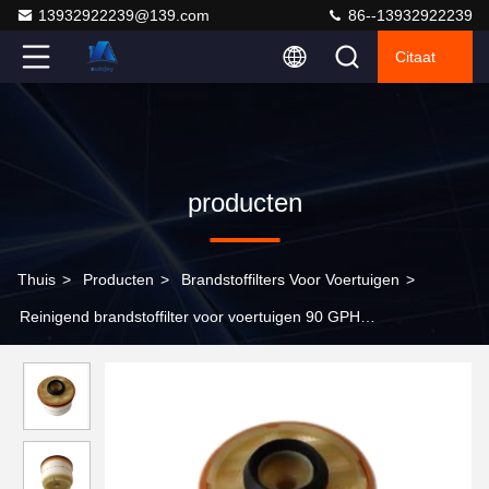
13932922239@139.com
86--13932922239
Citaat
producten
Thuis
>
Producten
>
Brandstoffilters Voor Voertuigen
>
Reinigend brandstoffilter voor voertuigen 90 GPH
Autoverzekering voor Toyota 23390-YZZA1