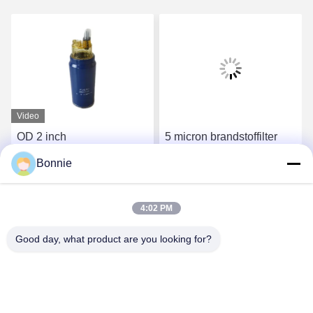
Video
OD 2 inch
5 micron brandstoffilter
voertuigbrandstoffilters
voor auto's 4,5 x 2,5 x 2,5
Bonnie
90GPH OEM nummer
inch 5Q0127177C OEM-
612600081335
nummer
Vind de beste prijs
Vind de beste prijs
4:02 PM
Good day, what product are you looking for?
Wei County Chengxiang Supply Chain