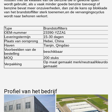
houden met de kwaliteit van de benzine die in gewone tijden
wordt gebruikt, als u vaak minder goede benzine toevoegt of
benzine bevat meer onzuiverheden, dan zal de kans op blokkade
van het brandstoffilter sterk toenemen,en de vervangingscyclus
wordt naar behoren verkort.
Type
Brandstoffilters
OEM-nummer
23390-YZZA1
Leveringstermijn
15-30 dagen
Plaats van oorsprong
Hebei, China
Haven
Tianjin, Qingdao
Voorbeelden van de
beschikbaar
bestelling
MOQ
200 stuks
Op maat gemaakt merk/neutraal/kleurdoos
Verpakking
gemaakt
Profiel van het bedrijf