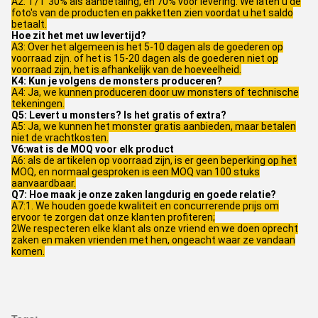
A2: T/T 30% als aanbetaling, en 70% voor levering. We laten u de
foto's van de producten en pakketten zien voordat u het saldo
betaalt.
Hoe zit het met uw levertijd?
A3: Over het algemeen is het 5-10 dagen als de goederen op
voorraad zijn. of het is 15-20 dagen als de goederen niet op
voorraad zijn, het is afhankelijk van de hoeveelheid.
K4: Kun je volgens de monsters produceren?
A4: Ja, we kunnen produceren door uw monsters of technische
tekeningen.
Q5: Levert u monsters? Is het gratis of extra?
A5: Ja, we kunnen het monster gratis aanbieden, maar betalen
niet de vrachtkosten.
V6:wat is de MOQ voor elk product
A6: als de artikelen op voorraad zijn, is er geen beperking op het
MOQ, en normaal gesproken is een MOQ van 100 stuks
aanvaardbaar.
Q7: Hoe maak je onze zaken langdurig en goede relatie?
A7:1. We houden goede kwaliteit en concurrerende prijs om
ervoor te zorgen dat onze klanten profiteren;
2We respecteren elke klant als onze vriend en we doen oprecht
zaken en maken vrienden met hen, ongeacht waar ze vandaan
komen.