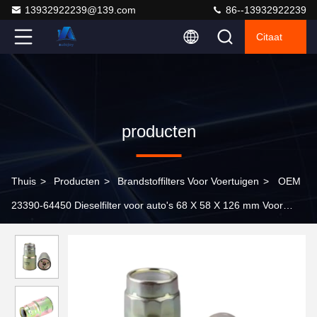
13932922239@139.com
86--13932922239
Citaat
producten
Thuis
>
Producten
>
Brandstoffilters Voor Voertuigen
>
OEM
23390-64450 Dieselfilter voor auto's 68 X 58 X 126 mm Voor
filters voor zware voertuigen