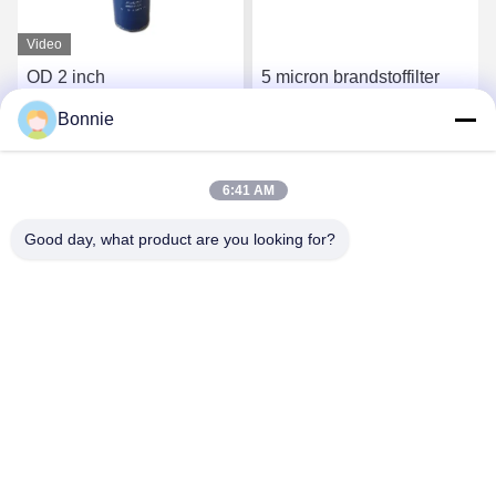
Video
OD 2 inch
5 micron brandstoffilter
voertuigbrandstoffilters
voor auto's 4,5 x 2,5 x 2,5
Bonnie
90GPH OEM nummer
inch 5Q0127177C OEM-
612600081335
nummer
Vind de beste prijs
Vind de beste prijs
6:41 AM
Good day, what product are you looking for?
Wei County Chengxiang Supply Chain
Management Co., Ltd.
13932922239@139.com
86--13932922239