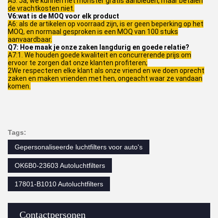
A5: Ja, we kunnen het monster gratis aanbieden, maar betalen
de vrachtkosten niet.
V6:wat is de MOQ voor elk product
A6: als de artikelen op voorraad zijn, is er geen beperking op het
MOQ, en normaal gesproken is een MOQ van 100 stuks
aanvaardbaar.
Q7: Hoe maak je onze zaken langdurig en goede relatie?
A7:1. We houden goede kwaliteit en concurrerende prijs om
ervoor te zorgen dat onze klanten profiteren;
2We respecteren elke klant als onze vriend en we doen oprecht
zaken en maken vrienden met hen, ongeacht waar ze vandaan
komen.
Tags:
Gepersonaliseerde luchtfilters voor auto's
OK6B0-23603 Autoluchtfilters
17801-B1010 Autoluchtfilters
Contactpersonen