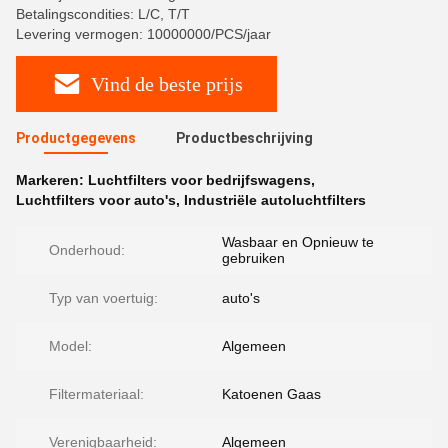
Betalingscondities: L/C, T/T
Levering vermogen: 10000000/PCS/jaar
Vind de beste prijs
Productgegevens
Productbeschrijving
Markeren:
Luchtfilters voor bedrijfswagens
,
Luchtfilters voor auto's
,
Industriële autoluchtfilters
Wasbaar en Opnieuw te
Onderhoud:
gebruiken
Typ van voertuig:
auto's
Model:
Algemeen
Filtermateriaal:
Katoenen Gaas
Verenigbaarheid:
Algemeen