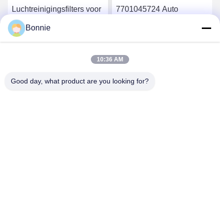
Luchtreinigingsfilters voor
7701045724 Auto
auto's 7701047655 Auto's
luchtfilter vervanging 12 x
Bonnie
Auto's Ac-filter 260 X 200
12 x 1 inch voor fris en
X 92,5 mm
gezond rijomgeving
Vind de beste prijs
Vind de beste prijs
10:36 AM
Good day, what product are you looking for?
Wei County Chengxiang Supply Chain
Management Co., Ltd.
13932922239@139.com
86--13932922239
Weixian Economische Ontwikkelingszone