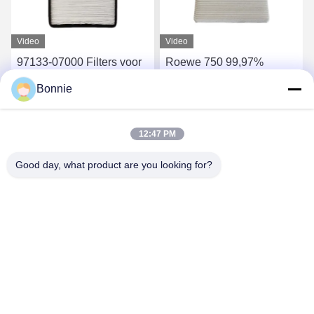
Video
Video
97133-07000 Filters voor
Roewe 750 99,97%
de cabine van auto's Voor
cabineluchtfilter
Bonnie
Toyota Honda Hyundai
vervanging motor
Kia BMW Mercedes-Benz
airconditioning filter
Vind de beste prijs
Vind de beste prijs
12:47 PM
Good day, what product are you looking for?
Wei County Chengxiang Supply Chain
Management Co., Ltd.
13932922239@139.com
86--13932922239