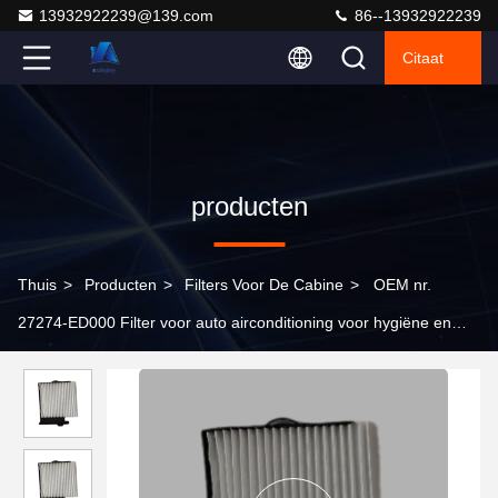
13932922239@139.com
86--13932922239
Citaat
producten
Thuis
>
Producten
>
Filters Voor De Cabine
>
OEM nr.
27274-ED000 Filter voor auto airconditioning voor hygiëne en
veiligheid bij het rijden