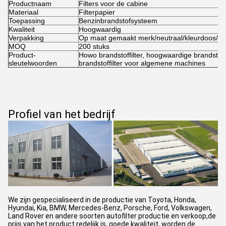
Productnaam
Filters voor de cabine
Materiaal
Filterpapier
Toepassing
Benzinbrandstofsysteem
Kwaliteit
Hoogwaardig
Verpakking
Op maat gemaakt merk/neutraal/kleurdoos/o
MOQ
200 stuks
Product-
Howo brandstoffilter, hoogwaardige brandstoffi
sleutelwoorden
brandstoffilter voor algemene machines
Profiel van het bedrijf
We zijn gespecialiseerd in de productie van Toyota, Honda,
Hyundai, Kia, BMW, Mercedes-Benz, Porsche, Ford, Volkswagen,
Land Rover en andere soorten autofilter productie en verkoop,de
prijs van het product redelijk is, goede kwaliteit, worden de