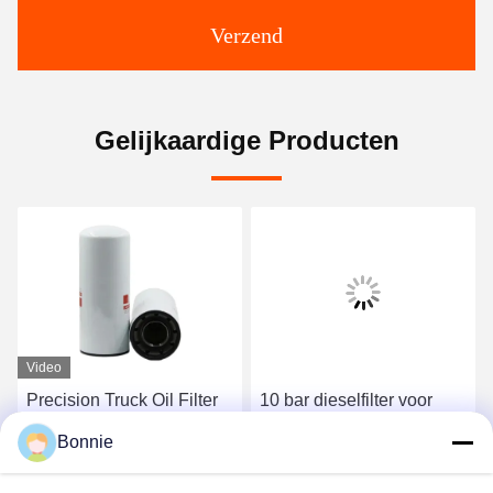
Verzend
Gelijkaardige Producten
Video
Precision Truck Oil Filter
10 bar dieselfilter voor
voor oliefiltratie OEM
vrachtwagens VW
Bonnie
LF9009 Diesel Fuel Filter
oliefilter voor optimale
vervanging
motorfunctionaliteit