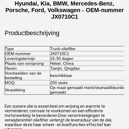
Hyundai, Kia, BMW, Mercedes-Benz,
Porsche, Ford, Volkswagen - OEM-nummer
JX0710C1
Productbeschrijving
Type
Truck-oliefilter
OEM-nummer
JX0710C1
Leveringstermijn
15-30 dagen
Plaats van oorsprong
Hebei, China
Haven
Tianjin, Qingdao
Voorbeelden van de
beschikbaar
bestelling
MOQ
200 stuks
Op maat gemaakt merk/neutraal/kleurdoos
Verpakking
gemaakt
Een zuivere olie is essentieel om wrijving en warmte te
verminderen, corrosie te voorkomen en een efficiënte
motorwerking te bevorderen.Door verontreinigingen te
verwijderenHet oliefilter verlengt de levensduur van de olie,
waardoor deze haar smeer- en koelfuncties effectief kan