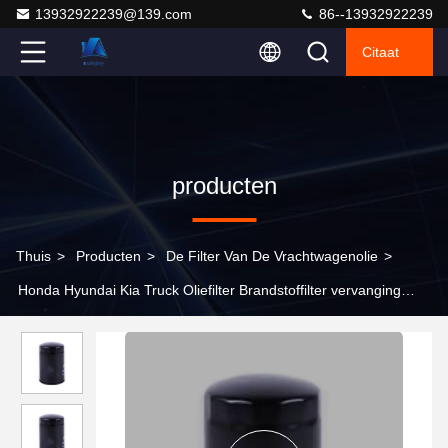
13932922239@139.com
86--13932922239
Citaat
producten
Thuis
>
Producten
>
De Filter Van De Vrachtwagenolie
>
Honda Hyundai Kia Truck Oliefilter Brandstoffilter vervanging
OEM JX0710C1